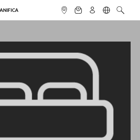
IANIFICA
INFOPOINT
NEWSLETTER
ISCRIVITI
LINGUA
CERCA