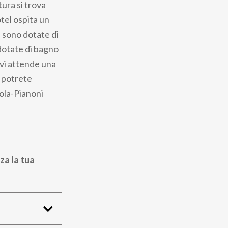
tura si trova
otel ospita un
e sono dotate di
dotate di bagno
 vi attende una
a potrete
eola-Pianoni
za la tua