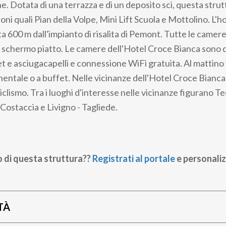
. Dotata di una terrazza e di un deposito sci, questa strut
ioni quali Pian della Volpe, Mini Lift Scuola e Mottolino. L'h
ta 600 m dall'impianto di risalita di Pemont. Tutte le camer
a schermo piatto. Le camere dell'Hotel Croce Bianca sono 
et e asciugacapelli e connessione WiFi gratuita. Al mattino
nentale o a buffet. Nelle vicinanze dell'Hotel Croce Bianc
ciclismo. Tra i luoghi d'interesse nelle vicinanze figurano T
Costaccia e Livigno - Tagliede.
o di questa struttura??
Registrati al portale
e personaliz
TÀ