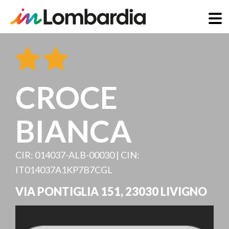
Direkt
zum
Inhalt
CROCE
BIANCA
CIR: 014037-ALB-00030 | CIN:
IT014037A1KP7B7CGL
VIA PONTIGLIA 151
,
23030
LIVIGNO