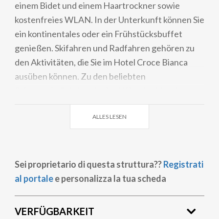
einem Bidet und einem Haartrockner sowie
kostenfreies WLAN. In der Unterkunft können Sie
ein kontinentales oder ein Frühstücksbuffet
genießen. Skifahren und Radfahren gehören zu
den Aktivitäten, die Sie im Hotel Croce Bianca
ausüben können. Zu den beliebten
Sehenswürdigkeiten in der Nähe des Hotels
gehören Teola-Pianoni Bassi, Tagliede-Costaccia
ALLES LESEN
und Livigno - Tagliede.
Sei proprietario di questa struttura??
Registrati
al portale
e personalizza la tua scheda
VERFÜGBARKEIT