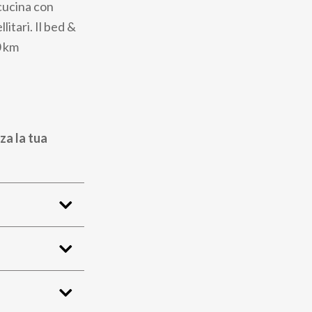
cucina con
itari. Il bed &
0 km
za la tua