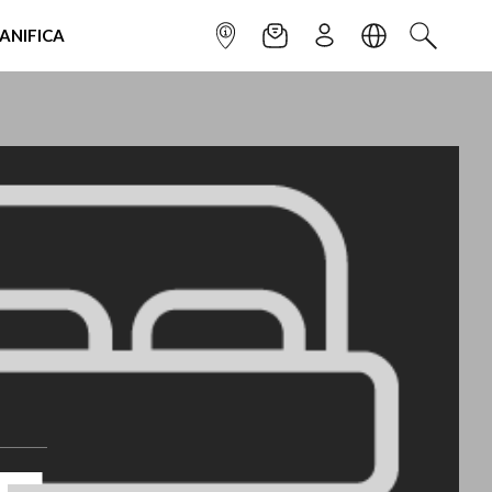
IANIFICA
INFOPOINT
NEWSLETTER
ISCRIVITI
LINGUA
CERCA