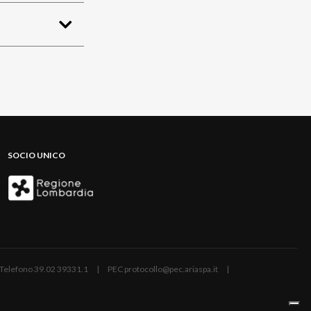
SOCIO UNICO
ano | Telefono 39.02 39331.1 | PEC protocollo@pec.ariaspa.it |