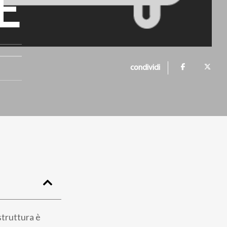
E
condividi
struttura è