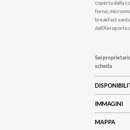
coperta dalla c
forno, microonde
breakfast vanta
dall'Aeroporto d
Sei proprietari
scheda
DISPONIBILI
IMMAGINI
MAPPA