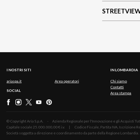
STREETVIE
I NOSTRI SITI
IN LOMBARDIA
ariaspa.it
Area operatori
Chi siamo
Contatti
SOCIAL
Area stampa
© Copyright Aria S.p.A. - Azienda Regionale per l'Innovazione e gli Acquisti
Capitale sociale 25.000.000,00 € i.v. | Codice Fiscale, Partita IVA, Iscrizione
Società soggetta a direzione e coordinamento da parte della Regione Lombardia.