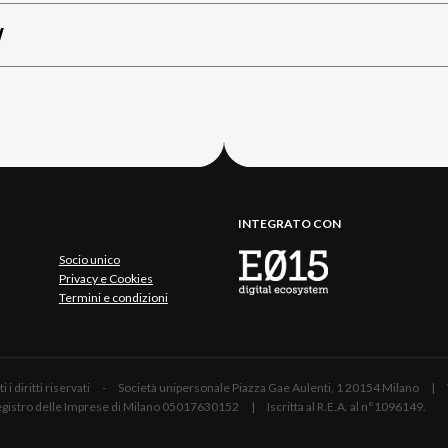
W
INTEGRATO CON
Socio unico
Privacy e Cookies
Termini e condizioni
 Tutti i diritti riservati - Società unipersonale Piazza Gae Aulenti, 1 20154 Mil
 Registro delle Imprese di Milano 05017630152 | Iscritta al R.E.A. al n°1096149.