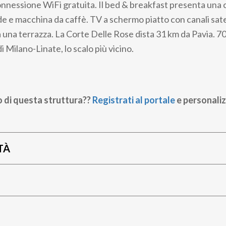
onnessione WiFi gratuita. Il bed & breakfast presenta una 
 e macchina da caffè. TV a schermo piatto con canali satell
 una terrazza. La Corte Delle Rose dista 31 km da Pavia. 7
i Milano-Linate, lo scalo più vicino.
o di questa struttura??
Registrati al portale
e personaliz
TÀ