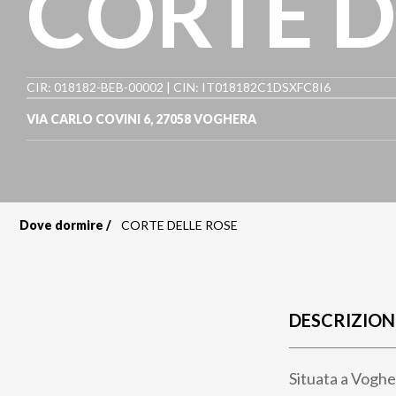
CORTE D
CIR: 018182-BEB-00002 | CIN: IT018182C1DSXFC8I6
VIA CARLO COVINI 6
,
27058
VOGHERA
Dove dormire
CORTE DELLE ROSE
Briciole
di
pane
DESCRIZION
Situata a Vogher