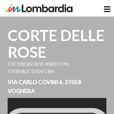
Direkt
zum
CORTE DELLE
Inhalt
ROSE
CIR: 018182-BEB-00002 | CIN:
IT018182C1DSXFC8I6
VIA CARLO COVINI 6
,
27058
VOGHERA