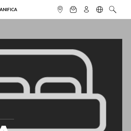
IANIFICA
INFOPOINT
NEWSLETTER
ISCRIVITI
LINGUA
CERCA