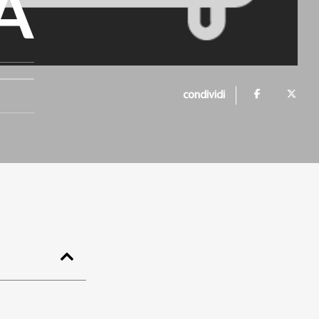
A
condividi