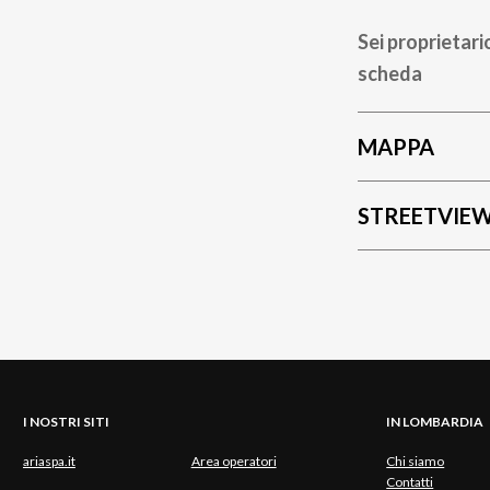
Sei proprietari
scheda
MAPPA
STREETVIE
I NOSTRI SITI
IN LOMBARDIA
ariaspa.it
Area operatori
Chi siamo
Contatti