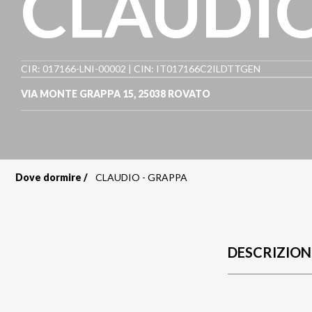
CLAUDIO
CIR: 017166-LNI-00002 | CIN: IT017166C2ILDTTGEN
VIA MONTE GRAPPA 15
,
25038
ROVATO
Dove dormire
CLAUDIO - GRAPPA
Briciole
di
pane
DESCRIZION