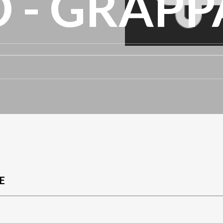
 - GRAPP
E