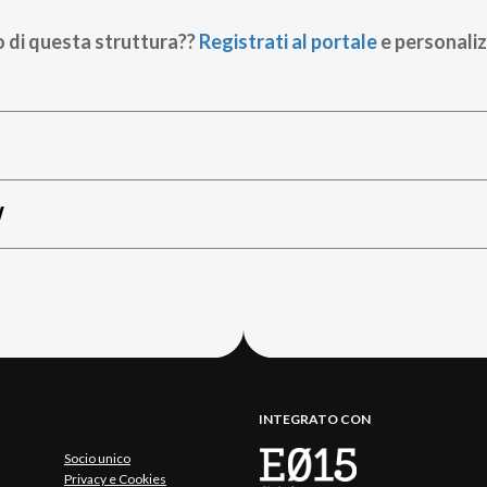
o di questa struttura??
Registrati al portale
e personaliz
W
INTEGRATO CON
Socio unico
Privacy e Cookies