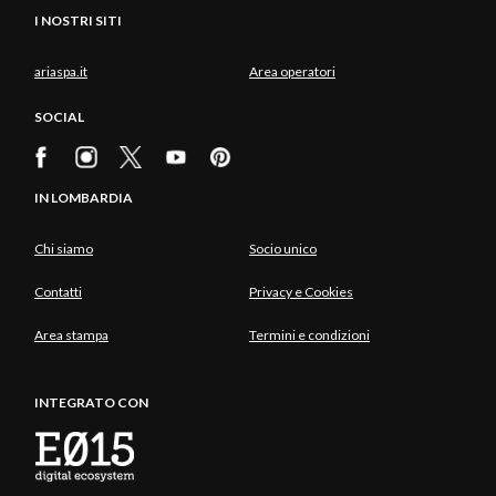
I NOSTRI SITI
ariaspa.it
Area operatori
SOCIAL
IN LOMBARDIA
Chi siamo
Socio unico
Contatti
Privacy e Cookies
Area stampa
Termini e condizioni
INTEGRATO CON