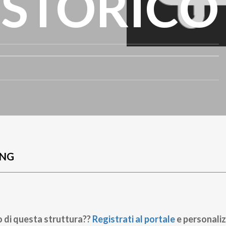
 STORICO
UNG
o di questa struttura??
Registrati al portale
e personaliz