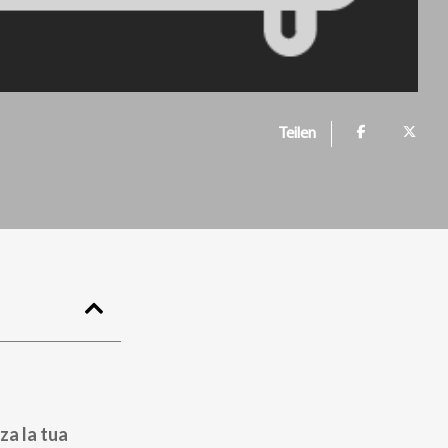
Teilen
za la tua