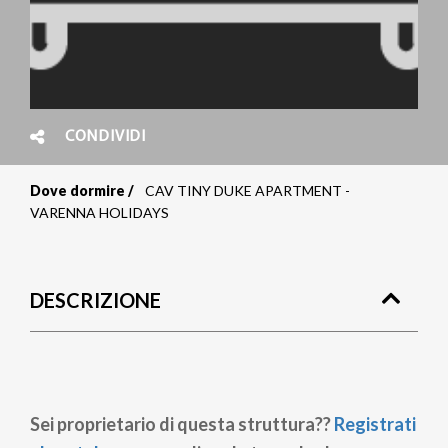
CONDIVIDI
Dove dormire
CAV TINY DUKE APARTMENT -
Briciole
VARENNA HOLIDAYS
di
pane
DESCRIZIONE
Sei proprietario di questa struttura??
Registrati