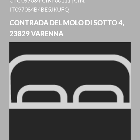
CIR: 097084-CIM-00111 | CIN:
IT097084B4BE5JKUFQ
CONTRADA DEL MOLO DI SOTTO 4
,
23829
VARENNA