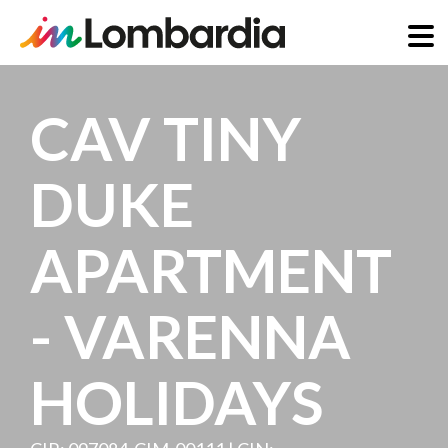
Salta
al
CAV TINY
contenuto
principale
DUKE
APARTMENT
- VARENNA
HOLIDAYS