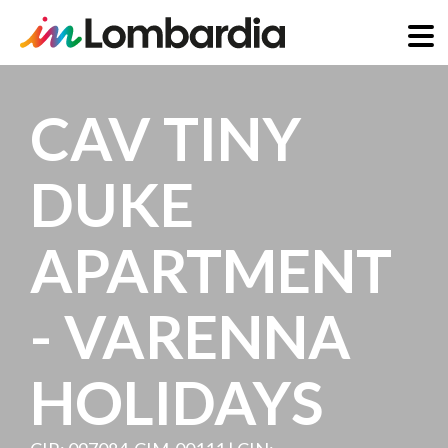
Skip
to
CAV TINY
main
content
DUKE
APARTMENT
- VARENNA
HOLIDAYS