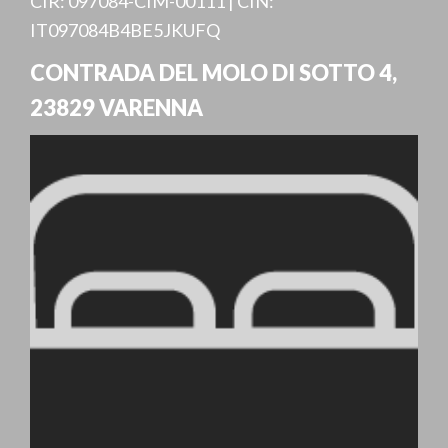
CIR: 097084-CIM-00111 | CIN:
IT097084B4BE5JKUFQ
CONTRADA DEL MOLO DI SOTTO 4
,
23829
VARENNA