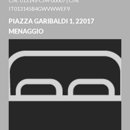
CIR: 013145-CIM-00007 | CIN:
IT013145B4GWVWWEF9
PIAZZA GARIBALDI 1
,
22017
MENAGGIO