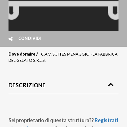
CONDIVIDI
Dove dormire
C.A.V. SUITES MENAGGIO - LA FABBRICA
Briciole
DEL GELATO S.R.L.S.
di
pane
DESCRIZIONE
Sei proprietario di questa struttura??
Registrati