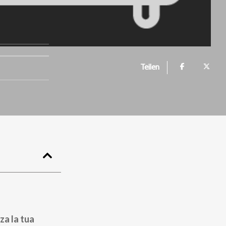
Teilen
za la tua