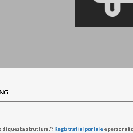
UNG
o di questa struttura??
Registrati al portale
e personaliz