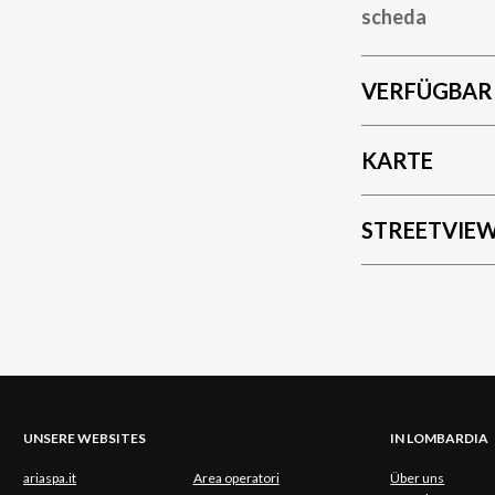
scheda
VERFÜGBAR
KARTE
STREETVIE
UNSERE WEBSITES
IN LOMBARDIA
ariaspa.it
Area operatori
Über uns