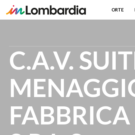
ORTE
Direkt
zum
Inhalt
C.A.V. SUI
MENAGGIO
FABBRICA