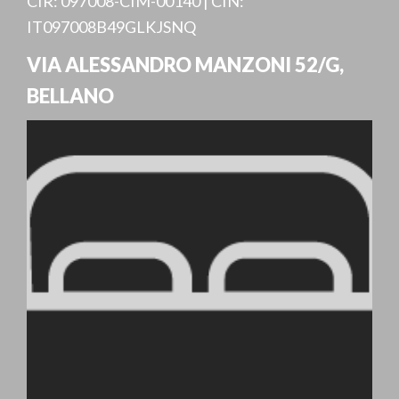
CIR: 097008-CIM-00140 | CIN:
IT097008B49GLKJSNQ
VIA ALESSANDRO MANZONI 52/G
,
BELLANO