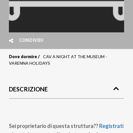
CONDIVIDI
Dove dormire
CAV A NIGHT AT THE MUSEUM -
Briciole
VARENNA HOLIDAYS
di
pane
DESCRIZIONE
Sei proprietario di questa struttura??
Registrati