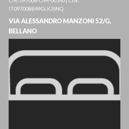
CIR: 097008-CIM-00140 | CIN:
IT097008B49GLKJSNQ
VIA ALESSANDRO MANZONI 52/G
,
BELLANO