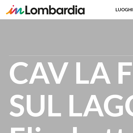
LUOGHI
Salta
al
contenuto
principale
CAV LA 
SUL LAGO