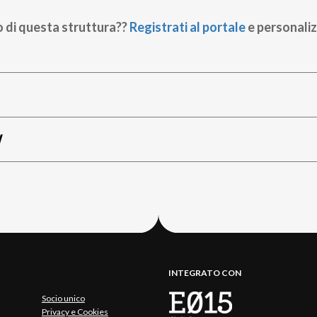
o di questa struttura??
Registrati al portale
e personaliz
W
INTEGRATO CON
Socio unico
Privacy e Cookies