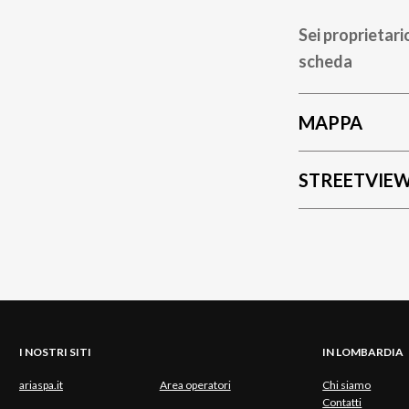
Sei proprietari
scheda
MAPPA
STREETVIE
I NOSTRI SITI
IN LOMBARDIA
ariaspa.it
Area operatori
Chi siamo
Contatti