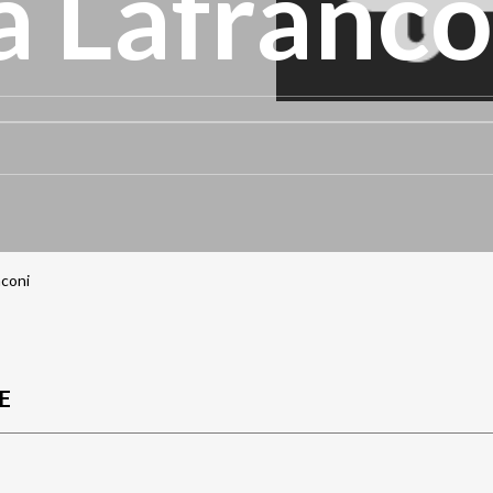
a Lafranco
coni
E