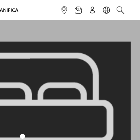
IANIFICA
INFOPOINT
NEWSLETTER
ISCRIVITI
LINGUA
CERCA