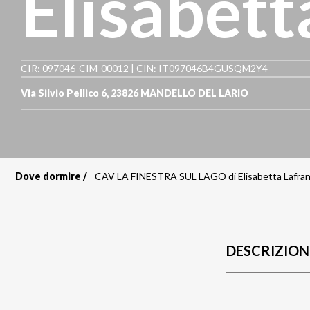
Elisabett
CIR: 097046-CIM-00012 | CIN: IT097046B4GUSQM2Y4
Via Silvio Pellico 6
,
23826
MANDELLO DEL LARIO
Dove dormire
CAV LA FINESTRA SUL LAGO di Elisabetta Lafran
Briciole
di
pane
DESCRIZION