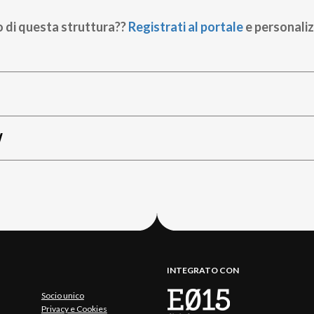
o di questa struttura??
Registrati al portale
e personaliz
W
INTEGRATO CON
Socio unico
Privacy e Cookies