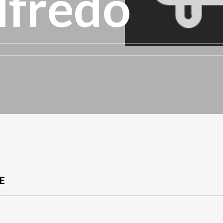
lfredo
E