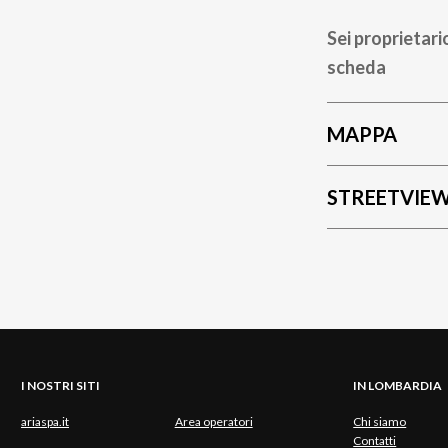
Sei proprietari
scheda
MAPPA
STREETVIE
I NOSTRI SITI
IN LOMBARDIA
ariaspa.it
Area operatori
Chi siamo
Contatti