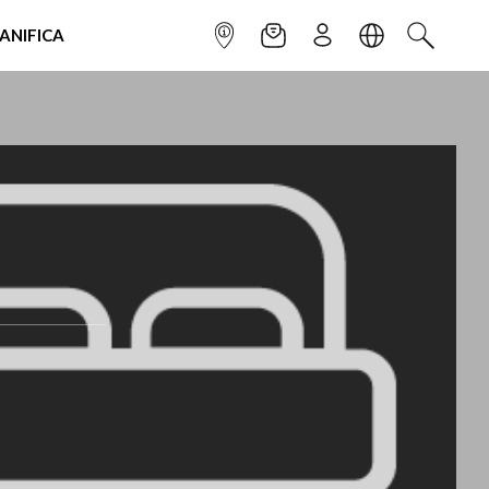
IANIFICA
INFOPOINT
NEWSLETTER
ISCRIVITI
LINGUA
CERCA