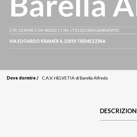
Barella A
CIR: 013948-CIM-00002 | CIN: IT013252B4GBNMZW35
VIA EDOARDO KRAMER 4
,
22019
TREMEZZINA
Dove dormire
C.A.V. HELVETIA di Barella Alfredo
Briciole
di
pane
DESCRIZION