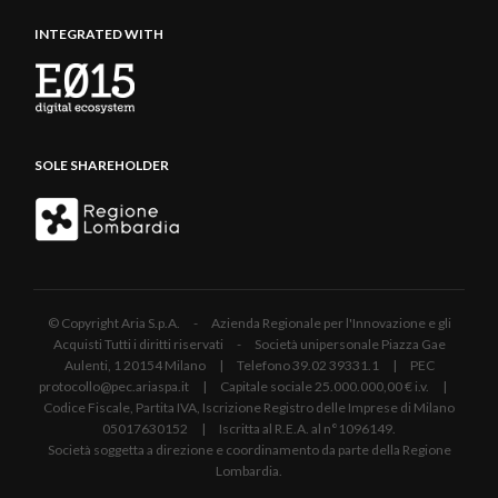
INTEGRATED WITH
SOLE SHAREHOLDER
© Copyright Aria S.p.A. - Azienda Regionale per l'Innovazione e gli
Acquisti Tutti i diritti riservati - Società unipersonale Piazza Gae
Aulenti, 1 20154 Milano | Telefono 39.02 39331.1 | PEC
protocollo@pec.ariaspa.it | Capitale sociale 25.000.000,00 € i.v. |
Codice Fiscale, Partita IVA, Iscrizione Registro delle Imprese di Milano
05017630152 | Iscritta al R.E.A. al n°1096149.
Società soggetta a direzione e coordinamento da parte della Regione
Lombardia.