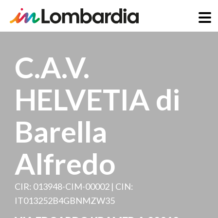
Skip
to
C.A.V.
main
content
HELVETIA di
Barella
Alfredo
CIR: 013948-CIM-00002 | CIN:
IT013252B4GBNMZW35