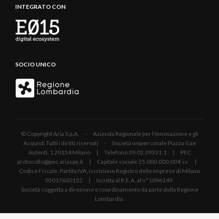
INTEGRATO CON
SOCIO UNICO
© Copyright Aria S.p.A. - Azienda Regionale per l'Innovazione e gli
Acquisti Tutti i diritti riservati - Società unipersonale Piazza Gae
Aulenti, 1 20154 Milano | Telefono 39.02 39331.1 | PEC
protocollo@pec.ariaspa.it | Capitale sociale 25.000.000,00 € i.v. |
Codice Fiscale, Partita IVA, Iscrizione Registro delle Imprese di Milano
05017630152 | Iscritta al R.E.A. al n°1096149.
Società soggetta a direzione e coordinamento da parte della Regione
Lombardia.