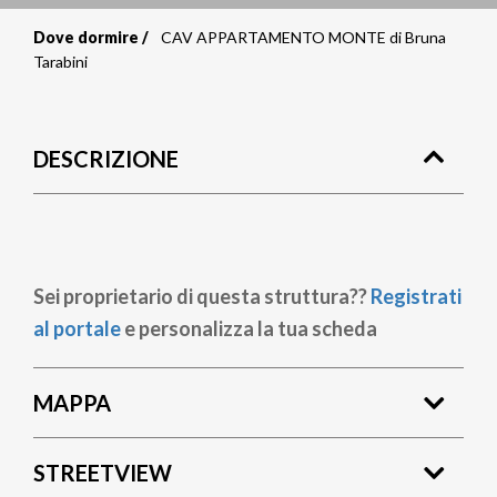
Dove dormire
CAV APPARTAMENTO MONTE di Bruna
Briciole
Tarabini
di
pane
DESCRIZIONE
Sei proprietario di questa struttura??
Registrati
al portale
e personalizza la tua scheda
MAPPA
STREETVIEW