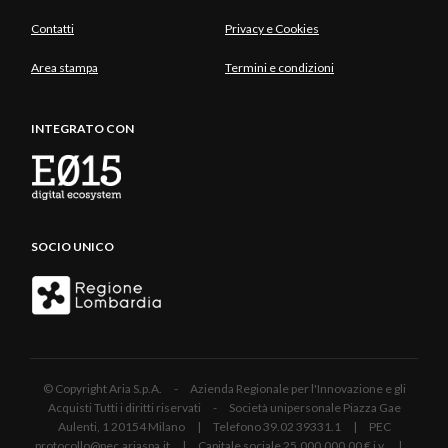
Contatti
Privacy e Cookies
Area stampa
Termini e condizioni
INTEGRATO CON
SOCIO UNICO
© Copyright Aria S.p.A. - Azienda Regionale per l'Innovazione e gli
Acquisti Tutti i diritti riservati - Società unipersonale Piazza Gae
Aulenti, 1 20154 Milano | Telefono 39.02 39331.1 | PEC
protocollo@pec.ariaspa.it | Capitale sociale 25.000.000,00 € i.v. |