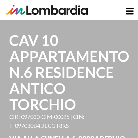
Salta
al
CAV 10
contenuto
principale
APPARTAMENTO
N.6 RESIDENCE
ANTICO
TORCHIO
CIR: 097030-CIM-00025 | CIN:
IT097030B4DECGT8KS