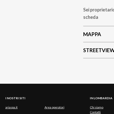
Sei proprietari
scheda
MAPPA
STREETVIE
I NOSTRI SITI
IN LOMBARDIA
ariaspa.it
Area operatori
Chi siamo
Contatti