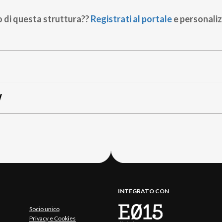
o di questa struttura??
Registrati al portale
e personaliz
W
INTEGRATO CON
Socio unico
Privacy e Cookies