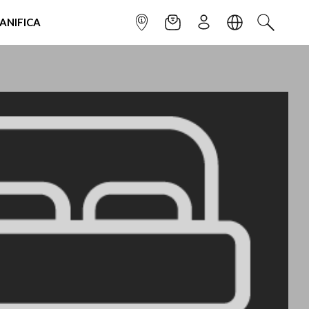
IANIFICA
INFOPOINT
NEWSLETTER
ISCRIVITI
LINGUA
CERCA