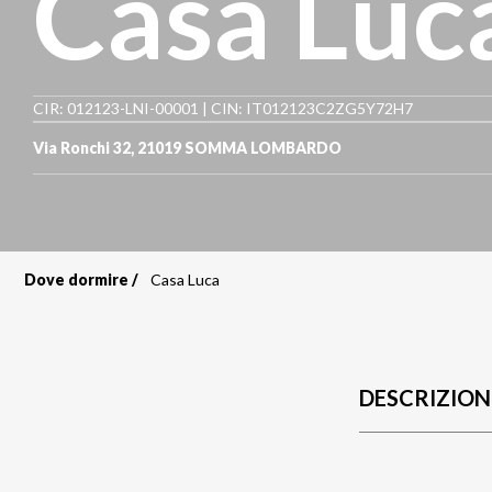
Casa Luc
CIR: 012123-LNI-00001 | CIN: IT012123C2ZG5Y72H7
Via Ronchi 32
,
21019
SOMMA LOMBARDO
Dove dormire
Casa Luca
Briciole
di
pane
DESCRIZION