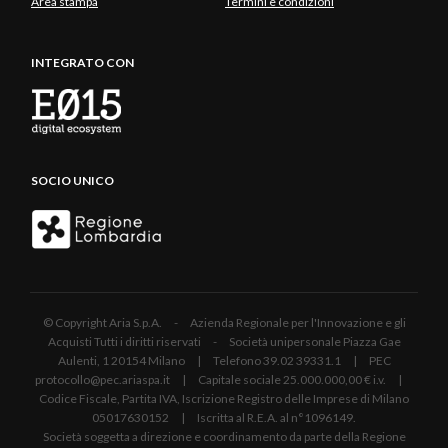
Area stampa
Termini e condizioni
INTEGRATO CON
SOCIO UNICO
© Copyright Aria S.p.A. - Azienda Regionale per l'Innovazione e gli
Acquisti Tutti i diritti riservati - Società unipersonale Piazza Gae
Aulenti, 1 20154 Milano | Telefono 39.02 39331.1 | PEC
protocollo@pec.ariaspa.it | Capitale sociale 25.000.000,00 € i.v. |
Codice Fiscale, Partita IVA, Iscrizione Registro delle Imprese di Milano
05017630152 | Iscritta al R.E.A. al n°1096149.
Società soggetta a direzione e coordinamento da parte della Regione