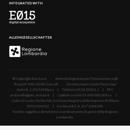
INTEGRATED WITH
ALLEINGESELLSCHAFTER
© Copyright Aria S.p.A. - Azienda Regionale per l'Innovazione e gli
Acquisti Tutti i diritti riservati - Società unipersonale Piazza Gae
Aulenti, 1 20154 Milano | Telefono 39.02 39331.1 | PEC
protocollo@pec.ariaspa.it | Capitale sociale 25.000.000,00 € i.v. |
Codice Fiscale, Partita IVA, Iscrizione Registro delle Imprese di Milano
05017630152 | Iscritta al R.E.A. al n°1096149.
Società soggetta a direzione e coordinamento da parte della Regione
Lombardia.