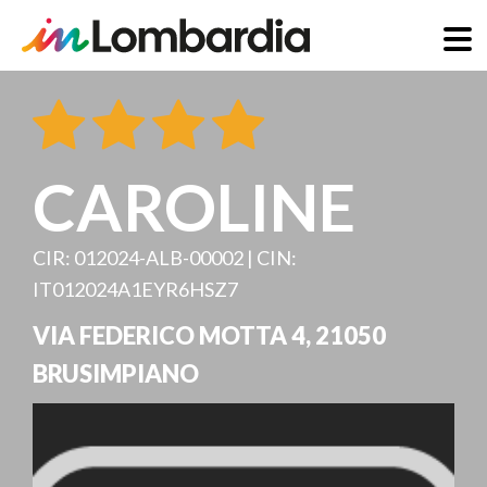
Direkt
zum
Inhalt
CAROLINE
CIR: 012024-ALB-00002 | CIN:
IT012024A1EYR6HSZ7
VIA FEDERICO MOTTA 4
,
21050
BRUSIMPIANO