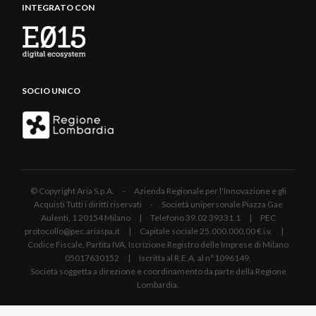
INTEGRATO CON
SOCIO UNICO
© Copyright Aria S.p.A. - Azienda Regionale per l'Innovazione e gli
Acquisti Tutti i diritti riservati - Società unipersonale Piazza Gae
Aulenti, 1 20154 Milano | Telefono 39.02 39331.1 | PEC
protocollo@pec.ariaspa.it | Capitale sociale 25.000.000,00 € i.v. |
Codice Fiscale, Partita IVA, Iscrizione Registro delle Imprese di Milano
05017630152 | Iscritta al R.E.A. al n°1096149.
Società soggetta a direzione e coordinamento da parte della Regione
Lombardia.