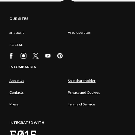
OUR SITES
ariaspa.it
Area operatori
SOCIAL
IN LOMBARDIA
About Us
Sole shareholder
Contacts
Privacy and Cookies
Press
Terms of Service
INTEGRATED WITH