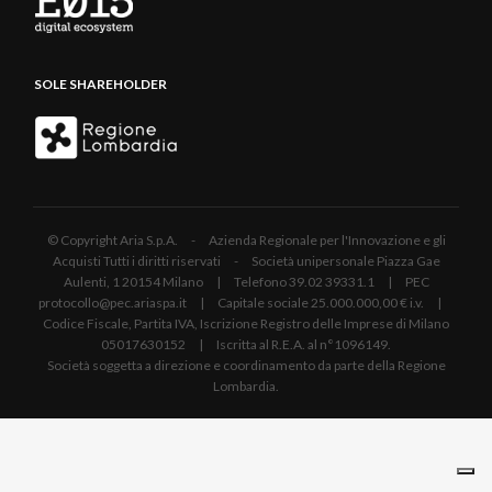
SOLE SHAREHOLDER
© Copyright Aria S.p.A. - Azienda Regionale per l'Innovazione e gli
Acquisti Tutti i diritti riservati - Società unipersonale Piazza Gae
Aulenti, 1 20154 Milano | Telefono 39.02 39331.1 | PEC
protocollo@pec.ariaspa.it | Capitale sociale 25.000.000,00 € i.v. |
Codice Fiscale, Partita IVA, Iscrizione Registro delle Imprese di Milano
05017630152 | Iscritta al R.E.A. al n°1096149.
Società soggetta a direzione e coordinamento da parte della Regione
Lombardia.