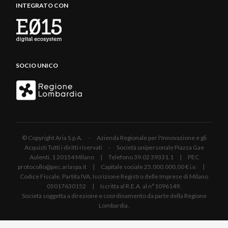
INTEGRATO CON
SOCIO UNICO
© Copyright Aria S.p.A. - Azienda Regionale per l'Innovazione e gli
Acquisti Tutti i diritti riservati - Società unipersonale Piazza Gae
Aulenti, 1 20154 Milano | Telefono 39.02 39331.1 | PEC
protocollo@pec.ariaspa.it | Capitale sociale 25.000.000,00 € i.v. |
Codice Fiscale, Partita IVA, Iscrizione Registro delle Imprese di Milano
05017630152 | Iscritta al R.E.A. al n°1096149.
Società soggetta a direzione e coordinamento da parte della Regione
Lombardia.