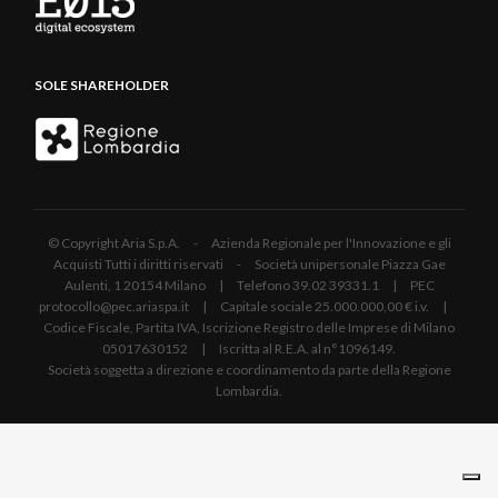
SOLE SHAREHOLDER
© Copyright Aria S.p.A. - Azienda Regionale per l'Innovazione e gli
Acquisti Tutti i diritti riservati - Società unipersonale Piazza Gae
Aulenti, 1 20154 Milano | Telefono 39.02 39331.1 | PEC
protocollo@pec.ariaspa.it | Capitale sociale 25.000.000,00 € i.v. |
Codice Fiscale, Partita IVA, Iscrizione Registro delle Imprese di Milano
05017630152 | Iscritta al R.E.A. al n°1096149.
Società soggetta a direzione e coordinamento da parte della Regione
Lombardia.