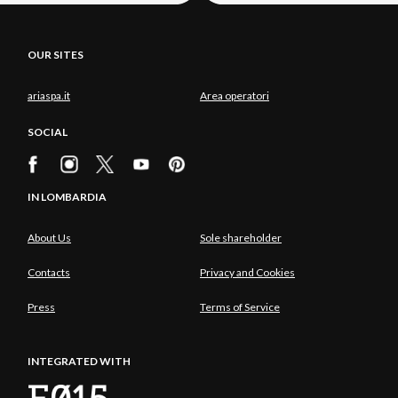
OUR SITES
ariaspa.it
Area operatori
SOCIAL
IN LOMBARDIA
About Us
Sole shareholder
Contacts
Privacy and Cookies
Press
Terms of Service
INTEGRATED WITH