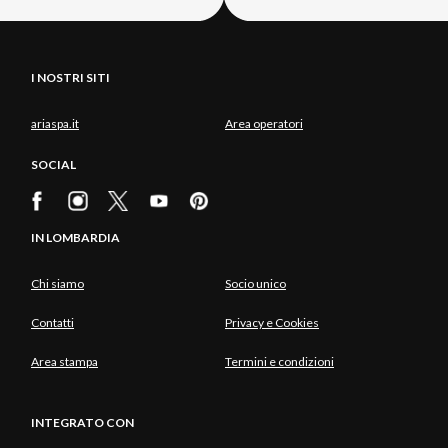
I NOSTRI SITI
ariaspa.it
Area operatori
SOCIAL
IN LOMBARDIA
Chi siamo
Socio unico
Contatti
Privacy e Cookies
Area stampa
Termini e condizioni
INTEGRATO CON