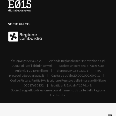
SOCIO UNICO
© Copyright Aria S.p.A. - Azienda Regionale per l'Innovazione e gli
Acquisti Tutti i diritti riservati - Società unipersonale Piazza Gae
Aulenti, 1 20154 Milano | Telefono 39.02 39331.1 | PEC
protocollo@pec.ariaspa.it | Capitale sociale 25.000.000,00 € i.v. |
Codice Fiscale, Partita IVA, Iscrizione Registro delle Imprese di Milano
05017630152 | Iscritta al R.E.A. al n°1096149.
Società soggetta a direzione e coordinamento da parte della Regione
Lombardia.