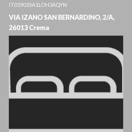
IT019035A1LOH3AQYN
VIA IZANO SAN BERNARDINO, 2/A
,
26013
Crema