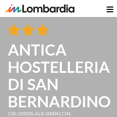
Salta
al
contenuto
principale
ANTICA
HOSTELLERIA
DI SAN
BERNARDINO
CIR: 019035-ALB-00004 | CIN: