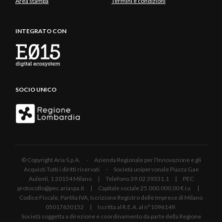
Area stampa
Termini e condizioni
INTEGRATO CON
SOCIO UNICO
© Copyright Aria S.p.A. - Azienda Regionale per l'Innovazione e gli
Acquisti Tutti i diritti riservati - Società unipersonale Piazza Gae
Aulenti, 1 20154 Milano | Telefono 39.02 39331.1 | PEC
protocollo@pec.ariaspa.it | Capitale sociale 25.000.000,00 € i.v. |
Codice Fiscale, Partita IVA, Iscrizione Registro delle Imprese di Milano
05017630152 | Iscritta al R.E.A. al n°1096149.
Società soggetta a direzione e coordinamento da parte della Regione