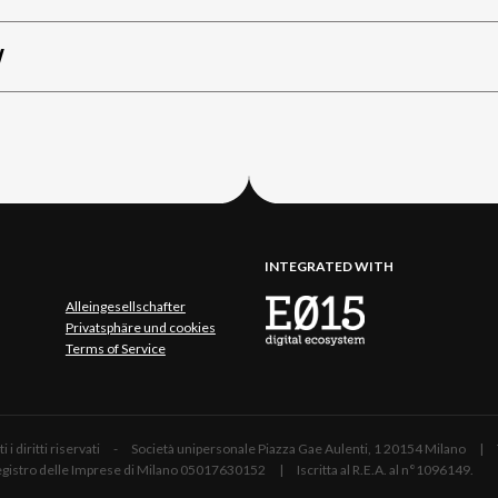
W
INTEGRATED WITH
Alleingesellschafter
Privatsphäre und cookies
Terms of Service
 Tutti i diritti riservati - Società unipersonale Piazza Gae Aulenti, 1 20154 Mil
 Registro delle Imprese di Milano 05017630152 | Iscritta al R.E.A. al n°1096149.