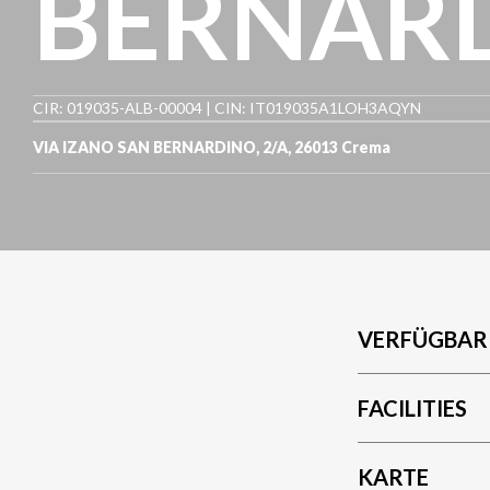
BERNAR
CIR: 019035-ALB-00004 | CIN: IT019035A1LOH3AQYN
VIA IZANO SAN BERNARDINO, 2/A
,
26013
Crema
VERFÜGBAR
FACILITIES
KARTE