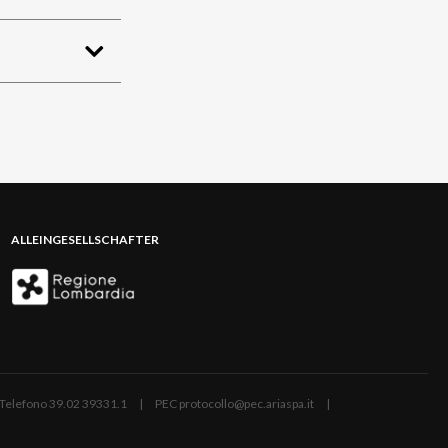
ALLEINGESELLSCHAFTER
ano | Telefono 39.02 39331.1 | PEC protocollo@pec.ariaspa.it |