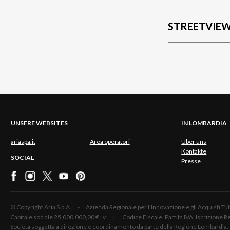
STREETVIE
UNSERE WEBSITES
IN LOMBARDIA
ariaspa.it
Area operatori
Über uns
Kontakte
SOCIAL
Presse
© Copyright Aria S.p.A. - Azienda Regionale per l'Innovazione e gli Acquisti
Capitale sociale 25.000.000,00 € i.v. | Codice Fiscale, Partita IVA, Iscrizione
Società soggetta a direzione e coordinamento da parte della Regione Lombardia.