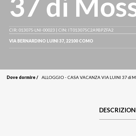
37 di Moss
CIR: 013075-LNI-00023 | CIN: IT013075C2A9BPZFA2
VIA BERNARDINO LUINI 37
,
22100
COMO
Dove dormire
ALLOGGIO - CASA VACANZA VIA LUINI 37 di Mos
Briciole
di
pane
DESCRIZION