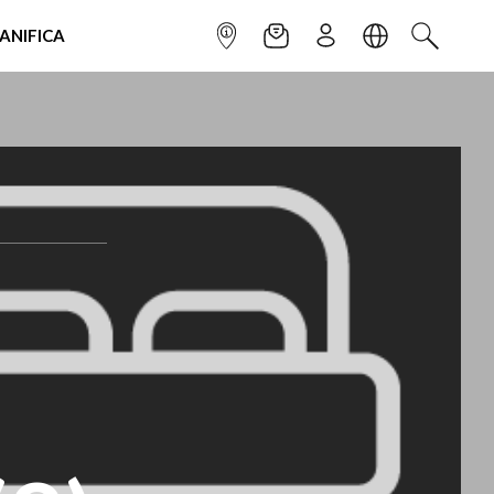
IANIFICA
INFOPOINT
NEWSLETTER
ISCRIVITI
LINGUA
CERCA