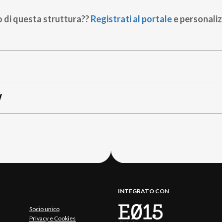
o di questa struttura??
Registrati al portale
e personaliz
W
INTEGRATO CON
Socio unico
Privacy e Cookies