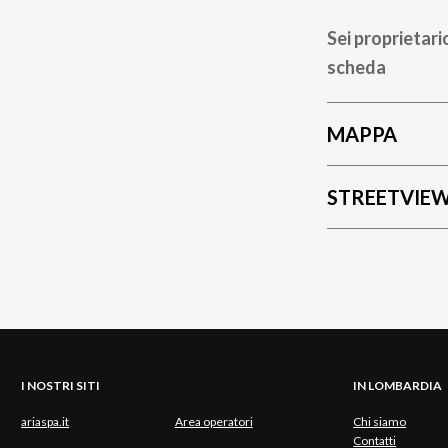
Sei proprietari
scheda
MAPPA
STREETVIE
I NOSTRI SITI
IN LOMBARDIA
ariaspa.it
Area operatori
Chi siamo
Contatti