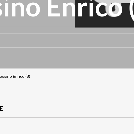
ino Enrico 
sino Enrico (8)
E