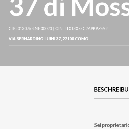
37 di Moss
CIR: 013075-LNI-00023 | CIN: IT013075C2A9BPZFA2
VIA BERNARDINO LUINI 37
,
22100
COMO
BESCHREIB
Sei proprietari