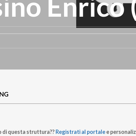
ino Enrico 
UNG
o di questa struttura??
Registrati al portale
e personaliz