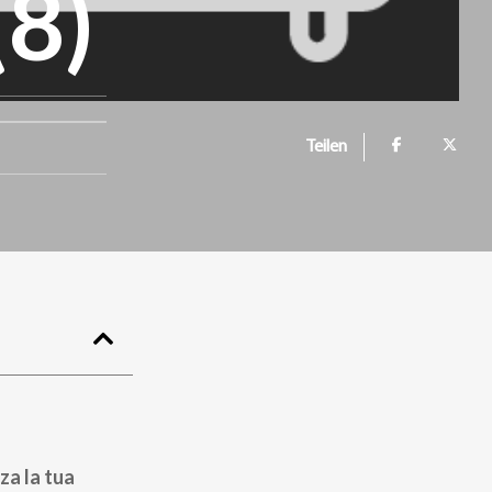
(8)
Teilen
za la tua