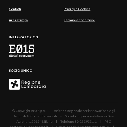
Contatti
Privacy e Cookies
Area stampa
Termini e condizioni
INTEGRATO CON
SOCIO UNICO
© Copyright Aria S.p.A. - Azienda Regionale per l'Innovazione e gli
Acquisti Tutti i diritti riservati - Società unipersonale Piazza Gae
Aulenti, 1 20154 Milano | Telefono 39.02 39331.1 | PEC
protocollo@pec.ariaspa.it | Capitale sociale 25.000.000,00 € i.v. |