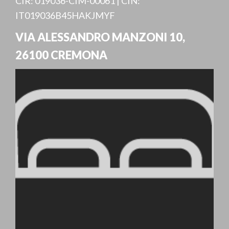
CIR: 019036-CIM-00061 | CIN:
IT019036B45HAKJMYF
VIA ALESSANDRO MANZONI 10
,
26100
CREMONA