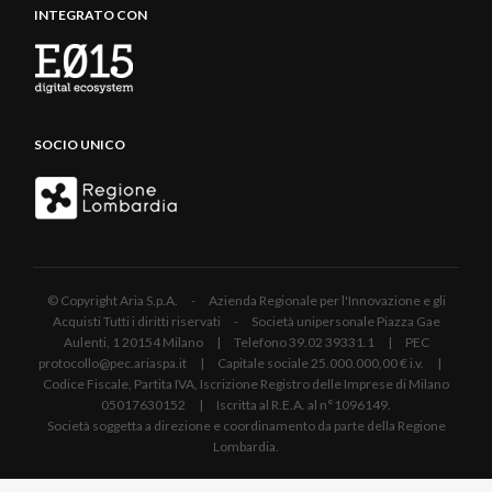
INTEGRATO CON
SOCIO UNICO
© Copyright Aria S.p.A. - Azienda Regionale per l'Innovazione e gli
Acquisti Tutti i diritti riservati - Società unipersonale Piazza Gae
Aulenti, 1 20154 Milano | Telefono 39.02 39331.1 | PEC
protocollo@pec.ariaspa.it | Capitale sociale 25.000.000,00 € i.v. |
Codice Fiscale, Partita IVA, Iscrizione Registro delle Imprese di Milano
05017630152 | Iscritta al R.E.A. al n°1096149.
Società soggetta a direzione e coordinamento da parte della Regione
Lombardia.