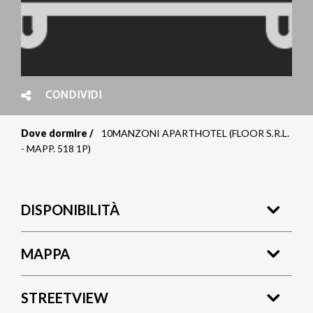
CONDIVIDI
Dove dormire
10MANZONI APARTHOTEL (FLOOR S.R.L.
Briciole
- MAPP. 518 1P)
di
pane
DISPONIBILITÀ
MAPPA
STREETVIEW