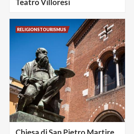
Teatro
Villoresi
RELIGIONSTOURISMUS
Chiesa
di
San
Pietro
Martire