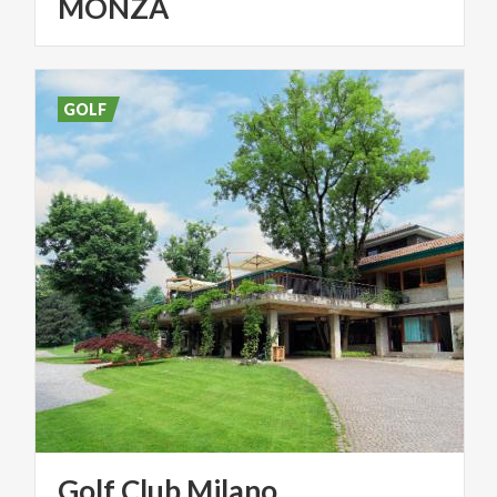
MONZA
GOLF
Golf
Club
Milano