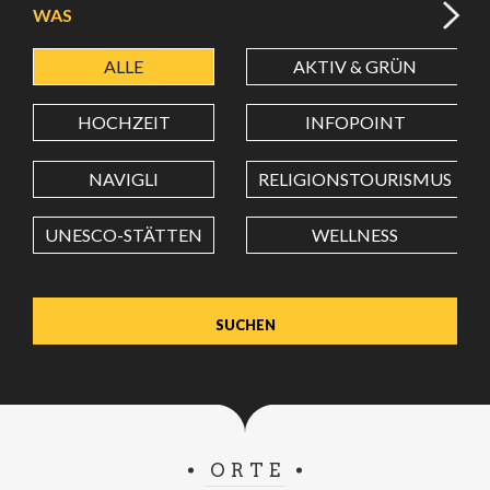
WAS
ALLE
AKTIV & GRÜN
BREITENGRAD
HOCHZEIT
INFOPOINT
LÄNGENGRAD
NAVIGLI
RELIGIONSTOURISMUS
UNESCO-STÄTTEN
WELLNESS
Wert in Dezimalgrad. Punkt (.) als Dezimalzeichen
verwenden.
ORTE