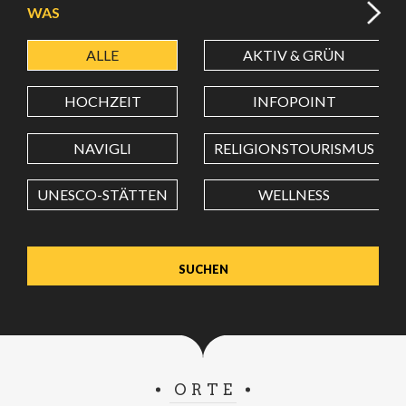
WAS
ALLE
AKTIV & GRÜN
BREITENGRAD
HOCHZEIT
INFOPOINT
LÄNGENGRAD
NAVIGLI
RELIGIONSTOURISMUS
UNESCO-STÄTTEN
WELLNESS
Wert in Dezimalgrad. Punkt (.) als Dezimalzeichen
verwenden.
ORTE