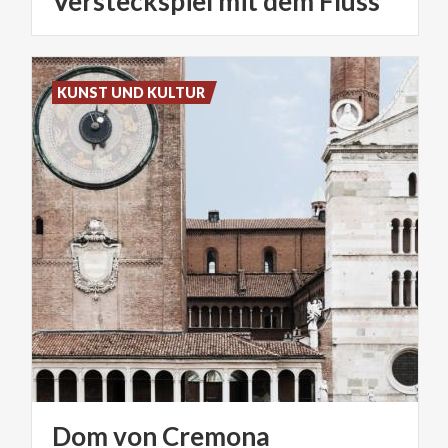
Versteckspiel
mit
dem
Fluss
KUNST UND KULTUR
Dom
von
Cremona