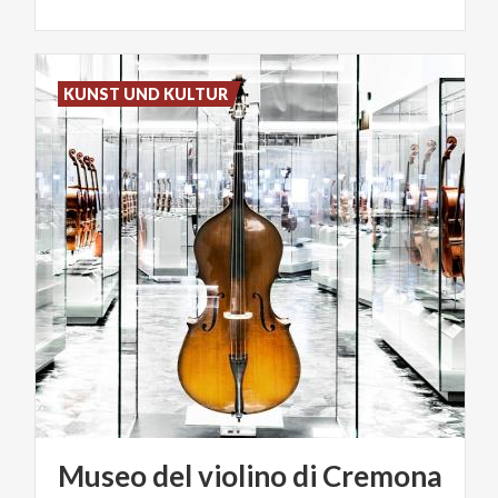
KUNST UND KULTUR
Museo
del
violino
di
Cremona