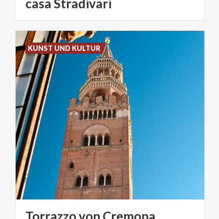
casa Stradivari
KUNST UND KULTUR
Torrazzo
von
Cremona