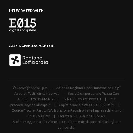
INTEGRATED WITH
ALLEINGESELLSCHAFTER
© Copyright Aria S.p.A. - Azienda Regionale per l'Innovazione e gli
Acquisti Tutti i diritti riservati - Società unipersonale Piazza Gae
Aulenti, 1 20154 Milano | Telefono 39.02 39331.1 | PEC
protocollo@pec.ariaspa.it | Capitale sociale 25.000.000,00 € i.v. |
Codice Fiscale, Partita IVA, Iscrizione Registro delle Imprese di Milano
05017630152 | Iscritta al R.E.A. al n°1096149.
Società soggetta a direzione e coordinamento da parte della Regione
Lombardia.