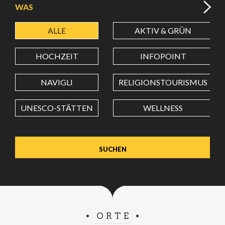
WAS
ALLE
AKTIV & GRÜN
BREITENGRAD
HOCHZEIT
INFOPOINT
LÄNGENGRAD
NAVIGLI
RELIGIONSTOURISMUS
UNESCO-STÄTTEN
WELLNESS
Wert in Dezimalgrad. Punkt (.) als Dezimalzeichen
verwenden.
ORTE