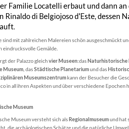
er Familie Locatelli erbaut und dann an 
n Rinaldo di Belgiojoso d'Este, dessen 
auft.
 sind mit zahlreichen Malereien schön ausgeschmückt un
 eindrucksvolle Gemälde.
gt der Palazzo gleich
vier Museen
:das
Naturhistorisch
he Museum
, das
Städtische Planetarium
und das
Histori
sziplinären Museumszentrum
kann der Besucher die Gesc
o in all ihren Aspekten und über verschiedene Epochen 
ische Museum
sche Museum versteht sich als
Regionalmuseum
und hat s
t, die archäologischen Schätze und die natürliche Umwel