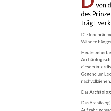
D
von d
des Prinze
trägt, verk
Die Innenräume
Wänden hängen
Heute beherber
Archäologisc
diesem
interdi
Gegend um Lecc
nachvollziehen.
Das
Archäolog
Das Archäologi
Aufgabe gemach