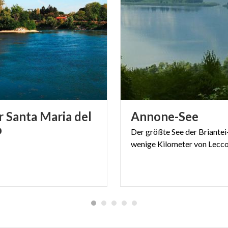
r Santa Maria del
Annone-See
o
Der
größte
See
der
Briantei
wenige
Kilometer
von
Lecc