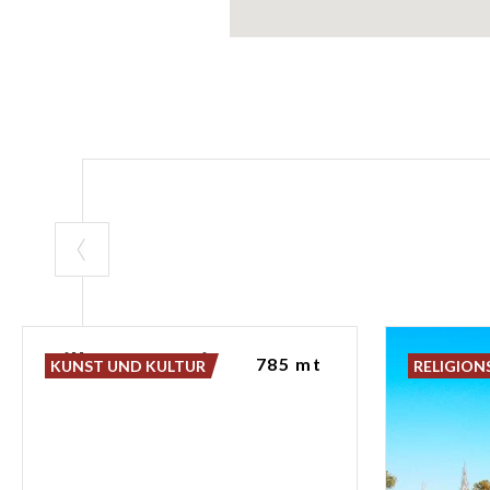
Villa
Manzoni
785 mt
KUNST UND KULTUR
RELIGION