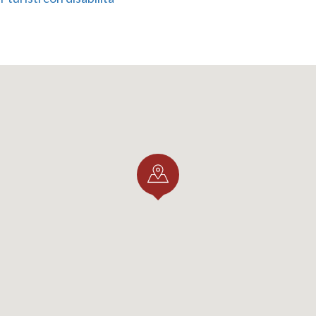
co ist im Erdgeschoss des Palazzo Belgiojoso in zwei Säle
 die den Faschismus und den Widerstand in der Gegend u
und als Ausgangspunkt für ein umfassenderes Museumspr
torischen Museum gehört auch der 2008 eröffnete
Virtue
nd um Lecco,
in dem die industrielle Entwicklung in Lecco 
vative Weise präsentiert wird.