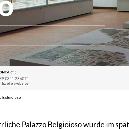
so
ONTAKTE
39 0341 286074
ffizielle website
o Belgioioso
rliche
Palazzo Belgioioso wurde im spät