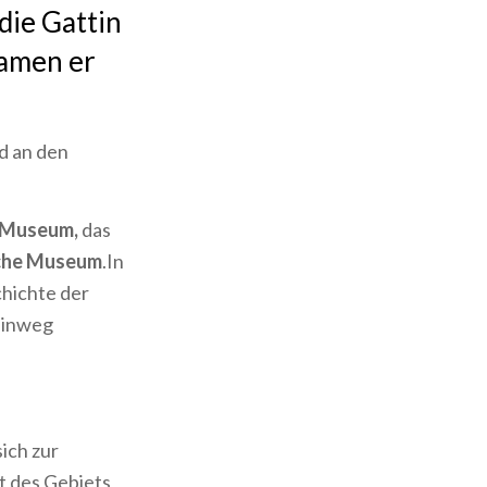
die Gattin
Namen er
d an den
e Museum,
das
sche Museum
.In
hichte der
hinweg
ich zur
t des Gebiets