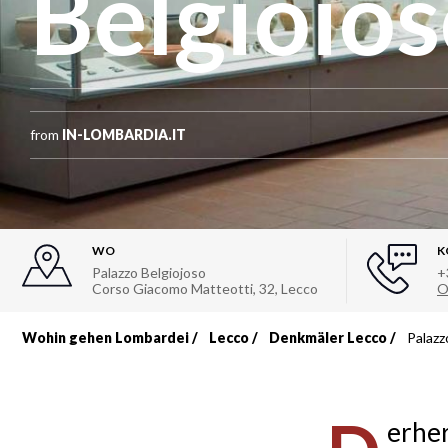
Belgioio
from
IN-LOMBARDIA.IT
WO
K
Palazzo Belgiojoso
+
Corso Giacomo Matteotti, 32
,
Lecco
O
Wohin gehen Lombardei
Lecco
Denkmäler Lecco
Palazz
Breadcrumb
erher