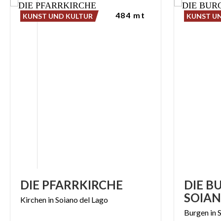
484 mt
KUNST UND KULTUR
KUNST U
DIE
PFARRKIRCHE
DIE B
SOIA
Kirchen
in
Soiano
del
Lago
Burgen
in