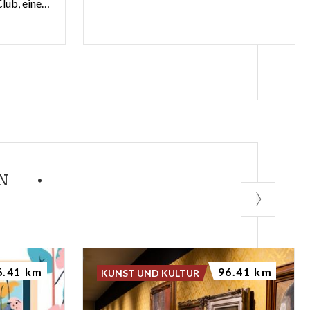
für den Gardagolf Country Club, einen der besten Golf Clubs.
N
6.41 km
96.41 km
KUNST UND KULTUR