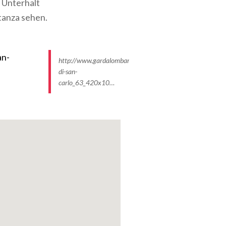
 Unterhalt
tanza sehen.
http://www.gardalombardia.it/ImmaginiProdottiP/chiesett
di-san-
carlo_63_420x10…