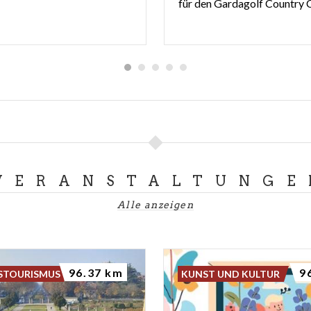
VERANSTALTUNGE
Alle anzeigen
96.37 km
9
STOURISMUS
KUNST UND KULTUR