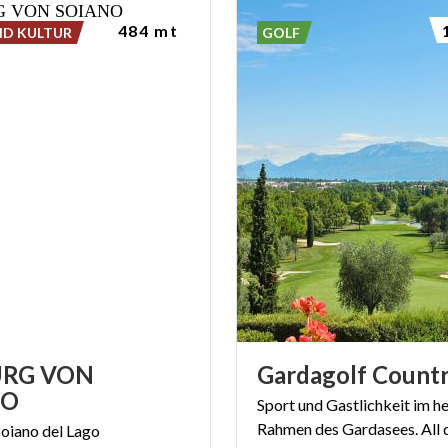
484 mt
ND KULTUR
GOLF
URG VON
Gardagolf
Count
NO
Sport und Gastlichkeit im he
Rahmen des Gardasees. All 
Soiano
del
Lago