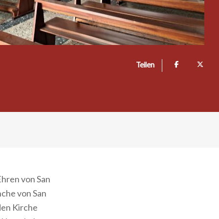
Teilen
 Ehren von San
nche von San
den Kirche