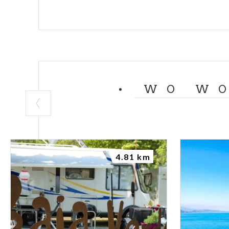
WO WO
4.81 km