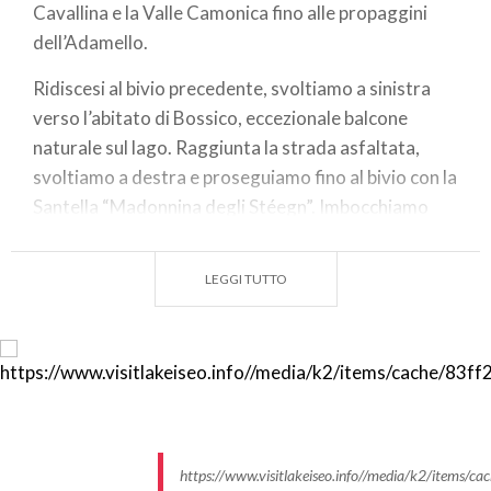
Cavallina e la Valle Camonica fino alle propaggini
dell’Adamello.
Ridiscesi al bivio precedente, svoltiamo a sinistra
verso l’abitato di Bossico, eccezionale balcone
naturale sul lago. Raggiunta la strada asfaltata,
svoltiamo a destra e proseguiamo fino al bivio con la
Santella “Madonnina degli Stéegn”. Imbocchiamo
quindi la strada in discesa, tenendo la sinistra.
Attraversati i prati con alcune cascine e castagni, si
LEGGI TUTTO
arriva alla storica villa “Pincio”. Dopo una breve
salita iniziale, la strada diventa agevole e continua
per circa 1 km su pavimentazione in selciato, per poi
trasformarsi in un sentiero che attraverso il bosco
conduce a Ceratello.
Attraversato il centro storico, seguiamo la strada
https://www.visitlakeiseo.info//media/k2/item
provinciale che porta a Lovere, incontrando le