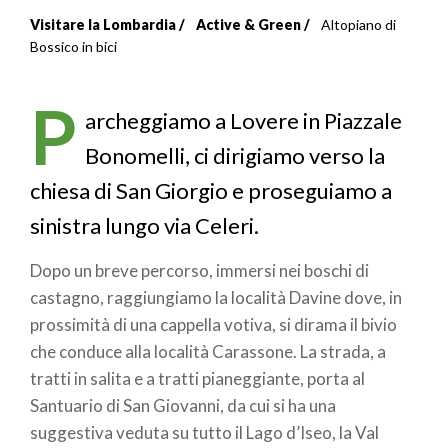
Visitare la Lombardia
Active & Green
Altopiano di
Briciole
Bossico in bici
di
P
pane
archeggiamo a Lovere in Piazzale
Bonomelli, ci dirigiamo verso la
chiesa di San Giorgio e proseguiamo a
sinistra lungo via Celeri.
Dopo un breve percorso, immersi nei boschi di
castagno, raggiungiamo la località Davine dove, in
prossimità di una cappella votiva, si dirama il bivio
che conduce alla località Carassone. La strada, a
tratti in salita e a tratti pianeggiante, porta al
Santuario di San Giovanni, da cui si ha una
suggestiva veduta su tutto il Lago d’Iseo, la Val