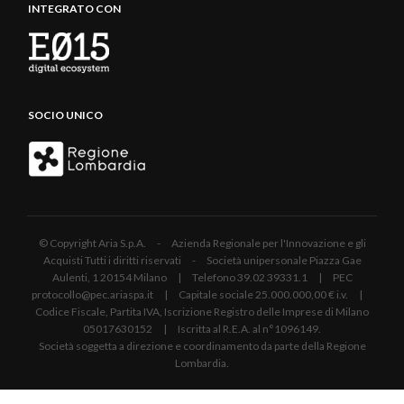
INTEGRATO CON
SOCIO UNICO
© Copyright Aria S.p.A. - Azienda Regionale per l'Innovazione e gli
Acquisti Tutti i diritti riservati - Società unipersonale Piazza Gae
Aulenti, 1 20154 Milano | Telefono 39.02 39331.1 | PEC
protocollo@pec.ariaspa.it | Capitale sociale 25.000.000,00 € i.v. |
Codice Fiscale, Partita IVA, Iscrizione Registro delle Imprese di Milano
05017630152 | Iscritta al R.E.A. al n°1096149.
Società soggetta a direzione e coordinamento da parte della Regione
Lombardia.