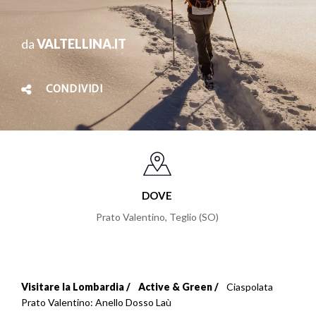
da
VALTELLINA.IT
CONDIVIDI
DOVE
Prato Valentino, Teglio (SO)
Visitare la Lombardia
Active & Green
Ciaspolata
Briciole
Prato Valentino: Anello Dosso Laù