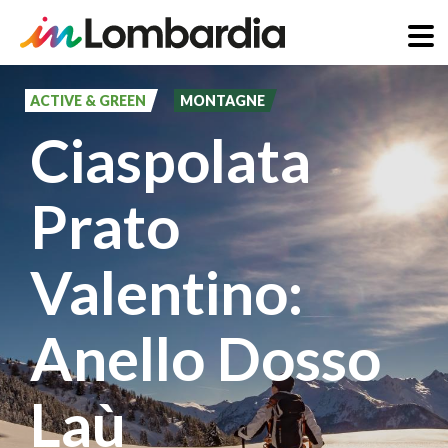
Salta
al
ACTIVE & GREEN
MONTAGNE
contenuto
Ciaspolata
principale
Prato
Valentino:
Anello Dosso
Laù