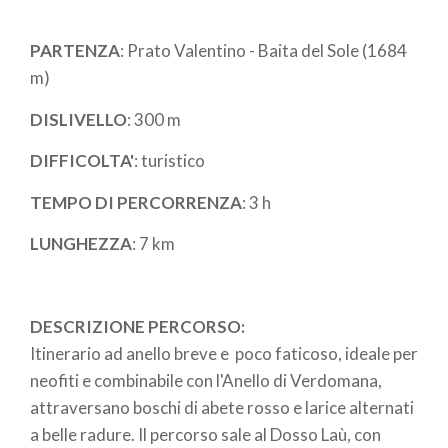
di
PARTENZA
: Prato Valentino - Baita del Sole (1684
pane
m)
DISLIVELLO
: 300 m
DIFFICOLTA'
: turistico
TEMPO DI PERCORRENZA
: 3 h
LUNGHEZZA
: 7 km
DESCRIZIONE PERCORSO:
Itinerario ad anello breve e poco faticoso, ideale per
neofiti e combinabile con l'Anello di Verdomana,
attraversano boschi di abete rosso e larice alternati
a belle radure. Il percorso sale al Dosso Laù, con