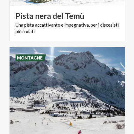
Pista
nera
del
Temù
Una
pista
accattivante
e
impegnativa,
per
i
discesisti
più
rodati
MONTAGNE