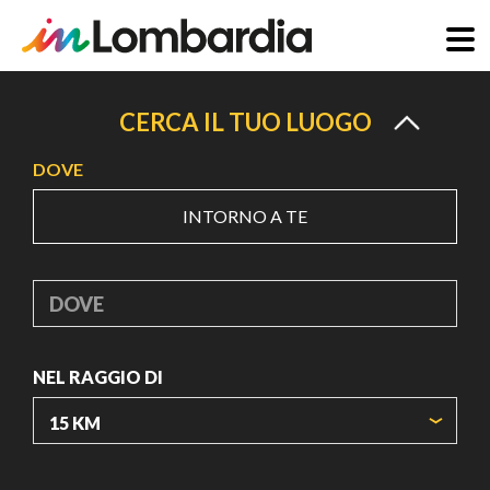
Salta
al
CERCA IL TUO LUOGO
contenuto
DOVE
principale
INTORNO A TE
DOVE
NEL RAGGIO DI
ORIGIN COORDINATES