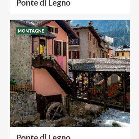
Ponte
di
Legno
MONTAGNE
Ponte
di
Legno