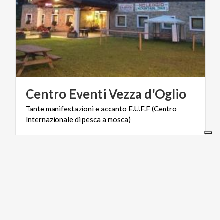
Centro
Eventi
Vezza
d'Oglio
Tante
manifestazioni
e
accanto
E.U.F.F
(Centro
Internazionale
di
pesca
a
mosca)
ARTE E CULTURA