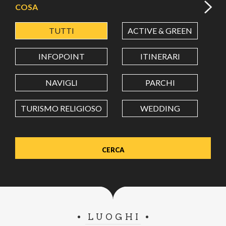
COSA
TUTTI
ACTIVE & GREEN
A
LATITUDINE
INFOPOINT
ITINERARI
LONGITUDINE
NAVIGLI
PARCHI
TURISMO RELIGIOSO
WEDDING
Value in decimal degrees. Use dot (.) as decimal separator.
LUOGHI