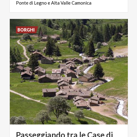
Ponte
di
Legno
e
Alta
Valle
Camonica
BORGHI
Passeggiando tra le Case di