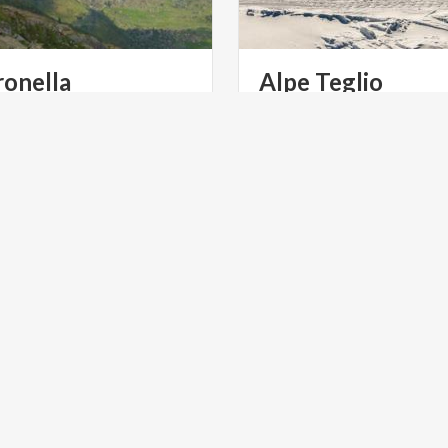
ronella
Alpe
Teglio
Parte delle “Città Slow”, è la
per chi scia a livello non ago
ULTURA
FOOD & WINE