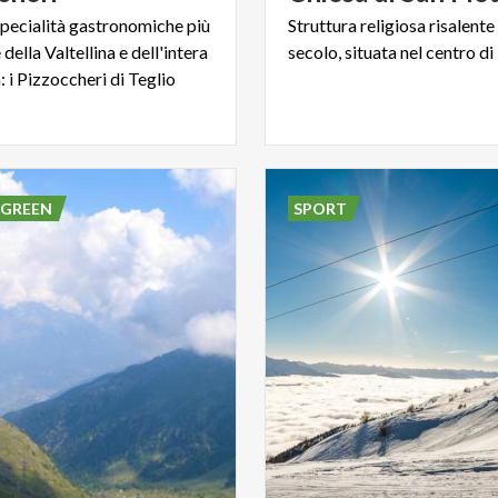
specialità gastronomiche più
Struttura
religiosa
risalente
della Valtellina e dell'intera
secolo,
situata
nel
centro
di
 i Pizzoccheri di Teglio
 GREEN
SPORT