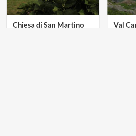
Chiesa
di
San
Martino
Val
Ca
Edifico
religioso
di
origine
medioevale,
situato
alla
porta
occidentale
di
Teglio.
ARTE E CULTURA
ARTE E C