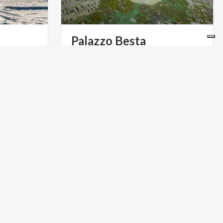
Palazzo
Besta
 località
Una
corte
rinascimentale
in
Valtellina
nistico e
per chi vuole approfittare delle promo online.
ACTIVE & GREEN