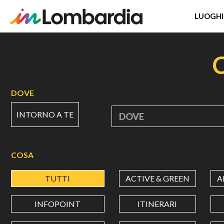
LUOGHI
Salta
al
contenuto
principale
DOVE
INTORNO A TE
DOVE
COSA
TUTTI
ACTIVE & GREEN
A
INFOPOINT
ITINERARI