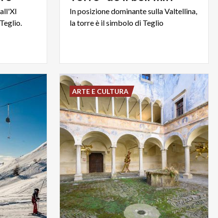
all'XI
In
posizione
dominante
sulla
Valtellina,
Teglio.
la
torre
è
il
simbolo
di
Teglio
ARTE E CULTURA