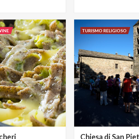
WINE
TURISMO RELIGIOSO
cheri
Chiesa
di
San
Pie