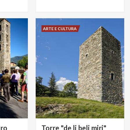
ARTE E CULTURA
tro
Torre
"de
li
beli
miri"