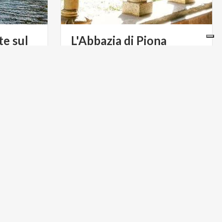
te sul
L'Abbazia
di
Piona
Ramo Occidentale del Lago di Como
...
un
luogo
spirituale
dove
potersi
rigenerare
MONTAGNE