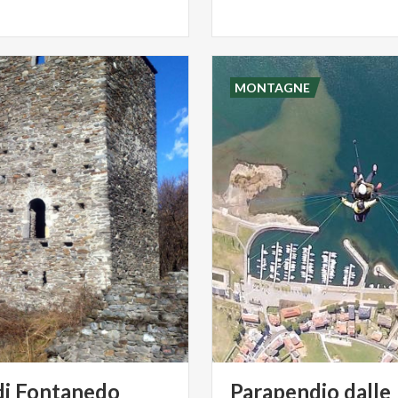
MONTAGNE
di
Fontanedo
Parapendio dalle