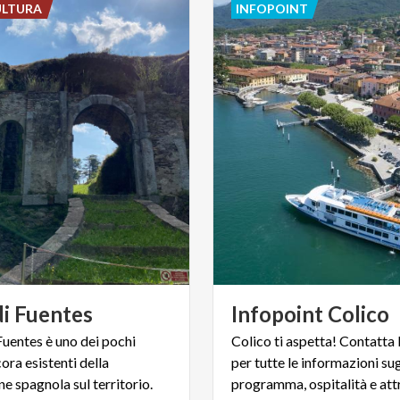
ULTURA
INFOPOINT
di
Fuentes
Infopoint
Colico
 Fuentes è uno dei pochi
Colico ti aspetta! Contatta 
ora esistenti della
per tutte le informazioni sug
e spagnola sul territorio.
programma, ospitalità e attr