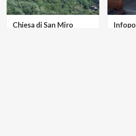
Chiesa
di
San
Miro
Infopo
L’antichissima chiesetta spicca col suo
candore nel verde dei pendii sopra
Sorico
LAGHI
ARTE E C