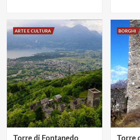
ARTE E CULTURA
BORGHI
Torre
di
Fontanedo
Torre