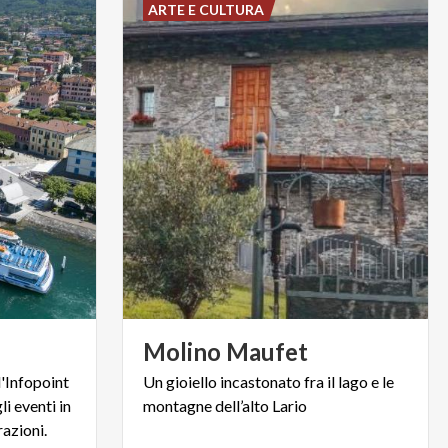
ARTE E CULTURA
Molino
Maufet
l'Infopoint
Un
gioiello
incastonato
fra
il
lago
e
le
li eventi in
montagne
dell’alto
Lario
azioni.