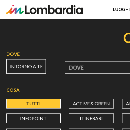
LUOGHI
Salta
al
contenuto
principale
DOVE
INTORNO A TE
DOVE
COSA
TUTTI
ACTIVE & GREEN
A
INFOPOINT
ITINERARI