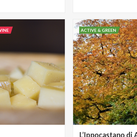
WINE
ACTIVE & GREEN
L’Ippocastano
di