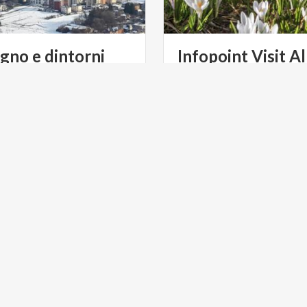
gno
e
dintorni
Infopoint Visit A
per San Marco
NE
ARTE E CULTURA