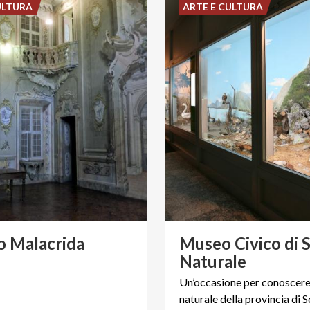
ULTURA
ARTE E CULTURA
o
Malacrida
Museo Civico di S
Naturale
Un’occasione
per
conoscer
naturale
della
provincia
di
S