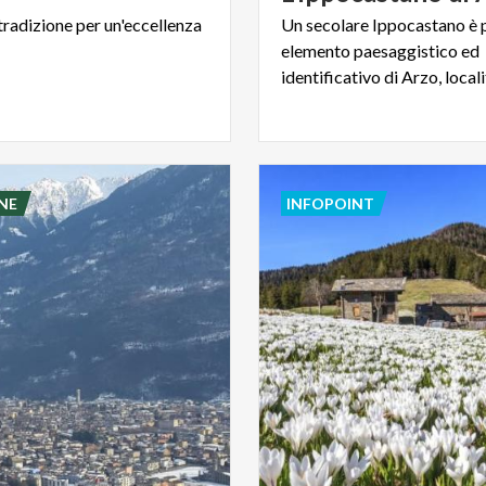
tradizione
per
un'eccellenza
Un secolare Ippocastano è 
elemento paesaggistico ed
NE
INFOPOINT