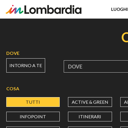
LUOGHI
Salta
al
contenuto
principale
DOVE
INTORNO A TE
DOVE
COSA
TUTTI
ACTIVE & GREEN
A
INFOPOINT
ITINERARI