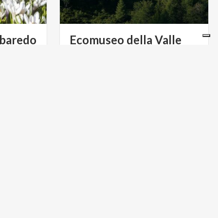
lbaredo
Ecomuseo della Valle
del Bitto di Albaredo
BORGHI