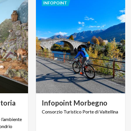
INFOPOINT
toria
Infopoint
Morbegno
Consorzio
Turistico
Porte
di
Valtellina
e
l’ambiente
ondrio