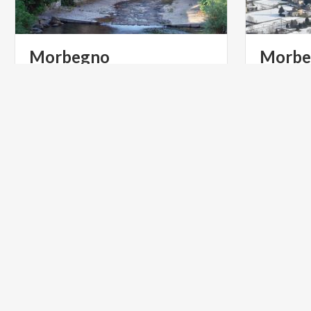
Morbegno
Morbe
Il dedalo del borgo di Morbegno è un
percorso magico nella storia dell’arte,
dell’architettura e dell’attività vinicola della Valtellina
ACTIVE & GREEN
MONTAG