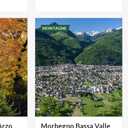
MONTAGNE
Arzo
Morbegno
Bassa
Valle