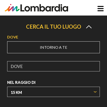
Salta
al
CERCA IL TUO LUOGO
contenuto
DOVE
principale
INTORNO A TE
DOVE
NEL RAGGIO DI
ORIGIN COORDINATES