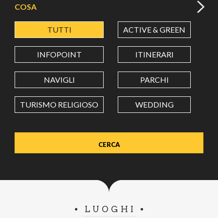
COSA
TUTTI
ACTIVE & GREEN
A
LATITUDINE
INFOPOINT
ITINERARI
LONGITUDINE
NAVIGLI
PARCHI
TURISMO RELIGIOSO
WEDDING
Value in decimal degrees. Use dot (.) as decimal separator.
LUOGHI