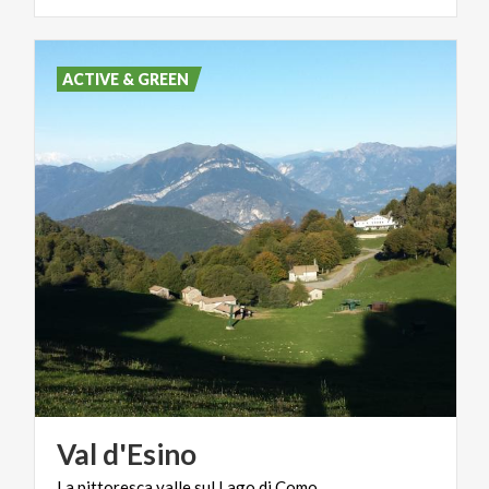
ACTIVE & GREEN
Val
d'Esino
La
pittoresca
valle
sul
Lago
di
Como