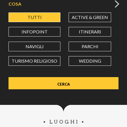
COSA
TUTTI
ACTIVE & GREEN
A
LATITUDINE
INFOPOINT
ITINERARI
LONGITUDINE
NAVIGLI
PARCHI
TURISMO RELIGIOSO
WEDDING
Value in decimal degrees. Use dot (.) as decimal separator.
LUOGHI