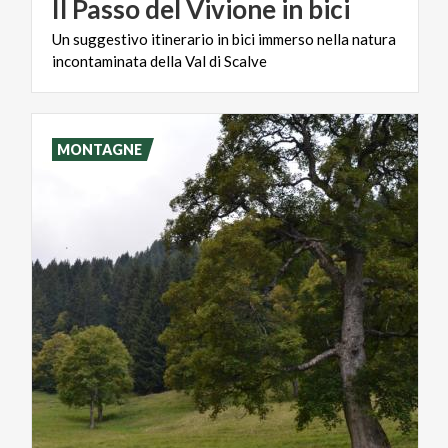
Il
Passo
del
Vivione
in
bici
Un
suggestivo
itinerario
in
bici
immerso
nella
natura
incontaminata
della
Val
di
Scalve
MONTAGNE