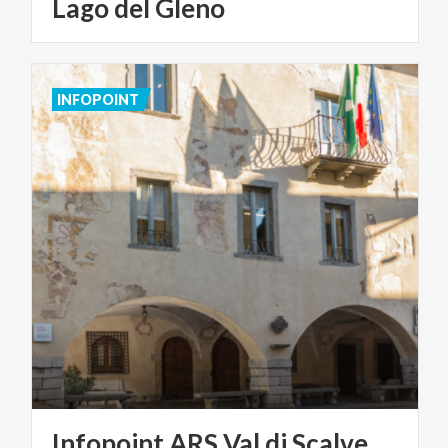
Lago
del
Gleno
INFOPOINT
Infopoint
ARS
Val
di
Scalve