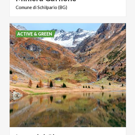
Comune
di
Schilpario
(BG)
ACTIVE & GREEN