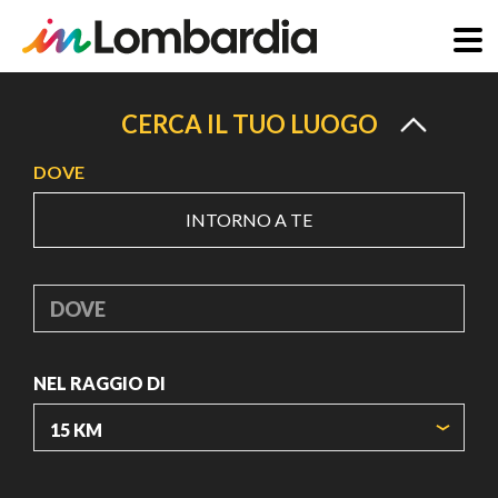
Salta
al
CERCA IL TUO LUOGO
contenuto
DOVE
principale
INTORNO A TE
DOVE
NEL RAGGIO DI
ORIGIN COORDINATES