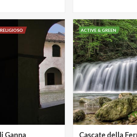
RELIGIOSO
ACTIVE & GREEN
di
Ganna
Cascate
della
Fer