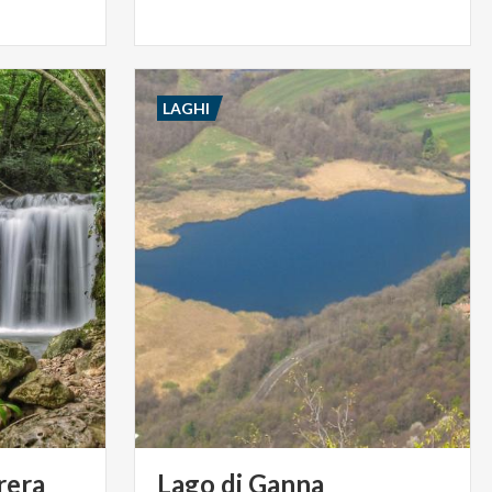
LAGHI
rera
Lago
di
Ganna