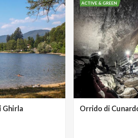
ACTIVE & GREEN
i
Ghirla
Orrido
di
Cunard