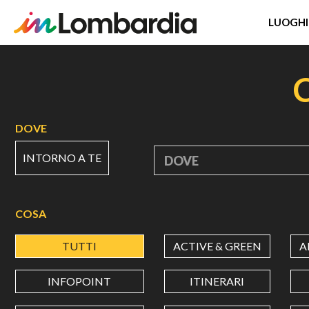
LUOGHI
Salta
al
contenuto
principale
DOVE
INTORNO A TE
DOVE
COSA
TUTTI
ACTIVE & GREEN
A
INFOPOINT
ITINERARI