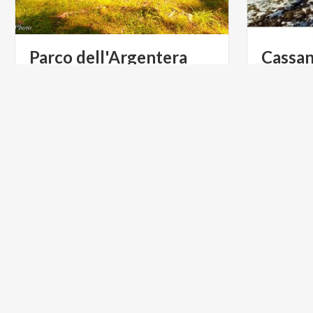
Parco
dell'Argentera
Cassa
Un
territo
storia
ACTIVE & GREEN
ARTE E C