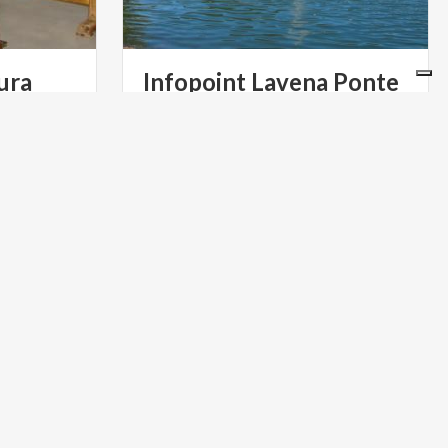
ura
Infopoint Lavena Ponte
Tresa
Scopri, pianifica, vivi: tutte le
informazioni di cui hai bisogno su
Lavena Ponte Tresa
LAGHI