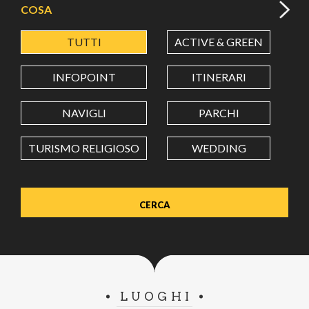
COSA
TUTTI
ACTIVE & GREEN
A
LATITUDINE
INFOPOINT
ITINERARI
LONGITUDINE
NAVIGLI
PARCHI
TURISMO RELIGIOSO
WEDDING
Value in decimal degrees. Use dot (.) as decimal separator.
LUOGHI