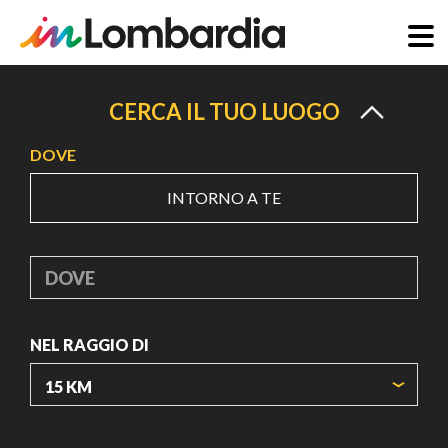
Salta
al
CERCA IL TUO LUOGO
contenuto
DOVE
principale
INTORNO A TE
DOVE
NEL RAGGIO DI
ORIGIN COORDINATES