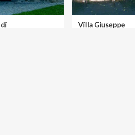
 di
Villa Giuseppe
Sant'Alessandro in Agros
Faccanoni
 GREEN
FOOD & WINE