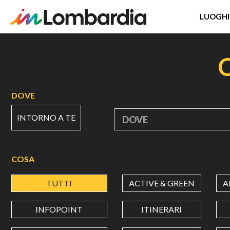
LUOGHI
Salta
al
contenuto
principale
DOVE
INTORNO A TE
DOVE
COSA
TUTTI
ACTIVE & GREEN
A
INFOPOINT
ITINERARI