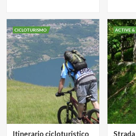
CICLOTURISMO
ACTIVE &
Itinerario cicloturistico
Strada