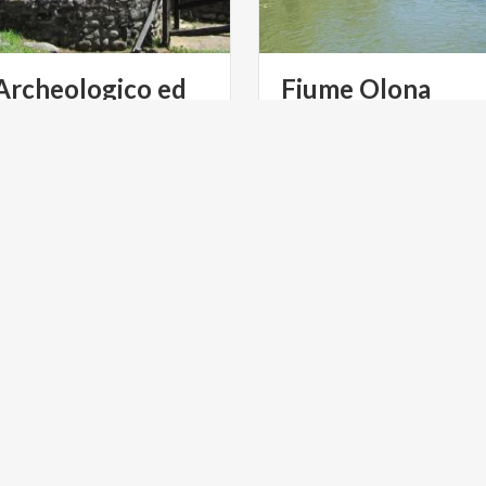
Archeologico ed
Fiume
Olona
Antiquarium di Castelseprio
ULTURA
BORGHI