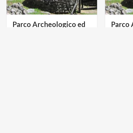
Parco Archeologico ed
Parco 
Antiquarium di Castelseprio
BORGHI
ARTE E C