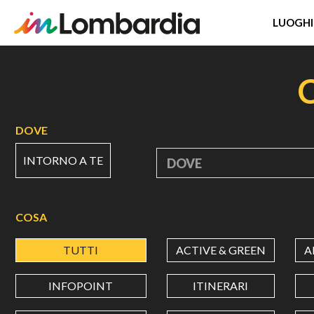
LUOGHI
Salta
al
contenuto
principale
DOVE
INTORNO A TE
DOVE
COSA
TUTTI
ACTIVE & GREEN
A
INFOPOINT
ITINERARI