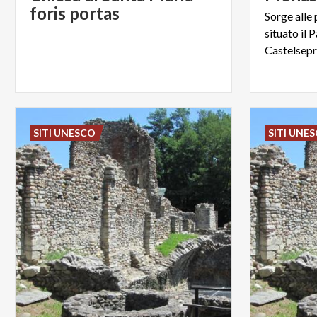
foris portas
Sorge alle 
situato il
SITI UNESCO
SITI UNE