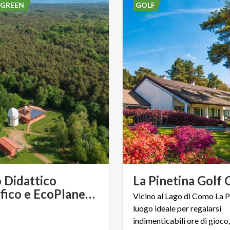
 GREEN
GOLF
 Didattico
La
Pinetina
Golf
Scientifico e EcoPlanetario
Vicino al Lago di Como La Pi
luogo ideale per regalarsi