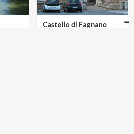
Castello di Fagnano
Olona
Maniero nei pressi del fiume Olona, le
cui origini risalgono a un periodo
compreso fra il X ed il XII secolo
ARTE E CULTURA