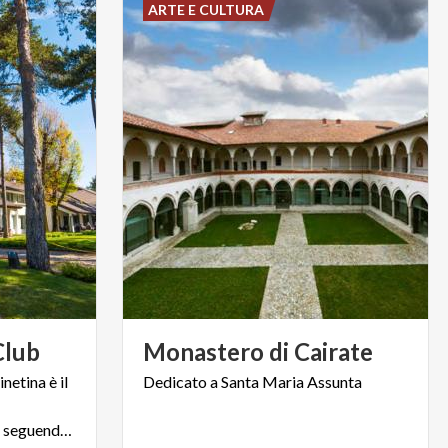
ARTE E CULTURA
Club
Monastero
di
Cairate
netina è il
Dedicato
a
Santa
Maria
Assunta
indimenticabili ore di gioco, seguendo il ritmo della natura.