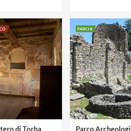
SCO
PARCHI
tero
di
Torba
Parco Archeologi