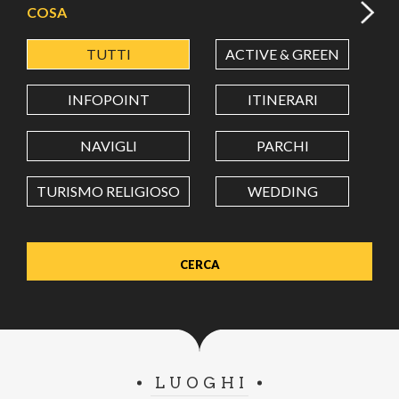
COSA
TUTTI
ACTIVE & GREEN
A
LATITUDINE
INFOPOINT
ITINERARI
LONGITUDINE
NAVIGLI
PARCHI
TURISMO RELIGIOSO
WEDDING
Value in decimal degrees. Use dot (.) as decimal separator.
LUOGHI