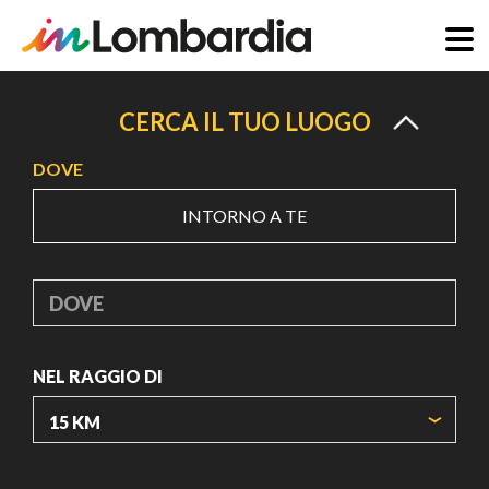
Salta
al
CERCA IL TUO LUOGO
contenuto
DOVE
principale
INTORNO A TE
DOVE
NEL RAGGIO DI
ORIGIN COORDINATES