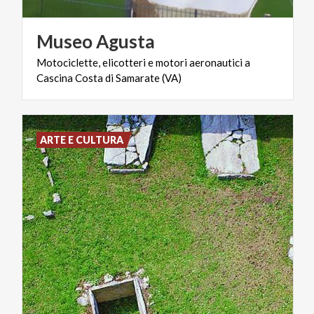
Museo
Agusta
Motociclette,
elicotteri
e
motori
aeronautici
a
Cascina
Costa
di
Samarate
(VA)
ARTE E CULTURA